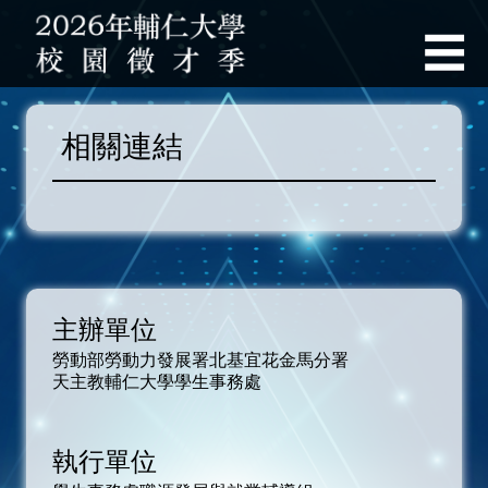
輔仁
☰
首頁
相關連結
職輔官網
最新公告
入場索票資訊
主辦單位
徵才說明會
勞動部勞動力發展署北基宜花金馬分署
就業博覽會
天主教輔仁大學學生事務處
線上就業博覽會
執行單位
職涯活動