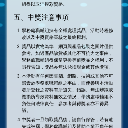
組得以取消摸彩資格。
五、中獎注意事項
學務處職輔組擁有全權處理獎品、活動時程修
改以及中獎資格審核之最終權利。
獎品以實物為準，網頁與產品包裝之圖片僅供
參考。如遇產品缺貨或其他不可抗力之事由，
學務處職輔組得保留更換等值獎品之權利，不
另行告知，獎品亦無法兌換現金或其他獎項。
本活動有任何因電腦、網路、技術或其他不可
歸責於學務處職輔組之事由，而使參與本活動
者所登錄之資料有所遺失、錯誤、無法辨識或
毀損所導致資料無效之情況，學務處職輔組不
負任何法律責任，參加者與得獎者亦不得異
議。
中獎者一旦領取獎品後，請自行保管，若有遺
失或被竊，學務處職輔組及贊助企業不負任何