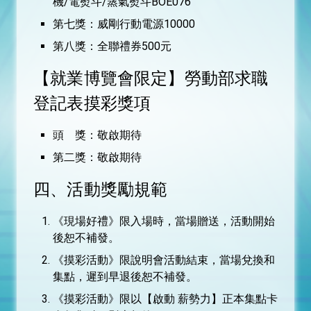
機/電熨斗/蒸氣熨斗BOE076
第七獎：威剛行動電源10000
第八獎：全聯禮券500元
【就業博覽會限定】勞動部求職
登記表摸彩獎項
頭 獎：敬啟期待
第二獎：敬啟期待
四、活動獎勵規範
《現場好禮》限入場時，當場贈送，活動開始
後恕不補發。
《摸彩活動》限說明會活動結束，當場兌換和
集點，遲到早退後恕不補發。
《摸彩活動》限以【啟動 薪勢力】正本集點卡