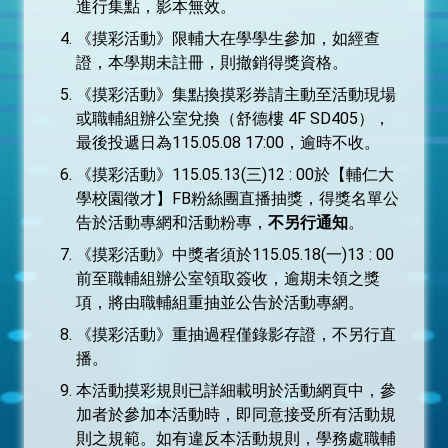
進行集點，影本無效。
《摸彩活動》限輔大在學學生參加，如經查
證，本學期未註冊，則撤銷得獎資格。
《摸彩活動》集點換摸彩券請主動至活動現場
或職輔組辦公室兌換（舒德樓 4F SD405），
最後投遞日為115.05.08 17:00，逾時不收。
《摸彩活動》115.05.13(三)12 : 00於【輔仁大
學校園徵才】FB粉絲團直播抽獎，得獎名單公
告於活動專網和活動粉專，
不另行通知
。
《摸彩活動》中獎者須於115.05.18(一)13 : 00
前至職輔組辦公室領取簽收，逾期未領之獎
項，將由職輔組重抽並公告於活動專網。
《摸彩活動》重抽過程僅錄影存證，不另行直
播。
本活動摸彩規則已詳細載明於活動網頁中，參
加者於參加本活動時，即同意接受所有活動規
則之規範。如有違反本活動規則，學務處職輔