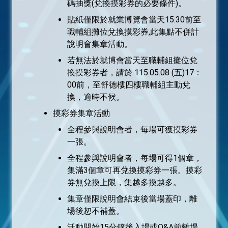
碼抽獎(兌換摸彩券的必要條件)。
貼紙僅限於就業博覽會當天15:30前至
職輔組攤位兌換摸彩券,此集點不併計
說明會集章活動。
若無法於就博會當天至職輔組攤位兌
換摸彩券者，請於 115.05.08 (五)17：
00前，至舒德樓四樓職輔組主動兌
換，逾時不候。
摸彩券集章活動
全程參與說明會者，每場可獲摸彩券
一張。
全程參與說明會者，每場可得1個章，
集滿3個章可再兌換摸彩券一張。摸彩
券無兌換上限，集越多換越多。
集章僅限說明會結束後當場蓋印，離
場後恕不補蓋。
活動開始15分鐘後入場或Q&A前離場