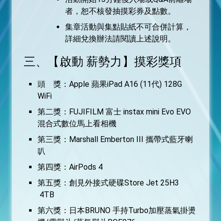
者，恕不核發抽摸彩券及點數。
集章活動與集點貼紙不可合併計算，
詳細兌換辦法請閱讀上述說明。
三、【啟動 薪勢力】摸彩獎項
頭 獎：Apple 蘋果iPad A16 (11代) 128G
WiFi
第二獎：FUJIFILM 富士 instax mini Evo EVO
混合式數位馬上看相機
第三獎：Marshall Emberton III 攜帶式藍牙喇
叭
第四獎：AirPods 4
第五獎：創見外接式硬碟Store Jet 25H3
4TB
第六獎：日本BRUNO 手持Turbo加壓蒸氣掛燙