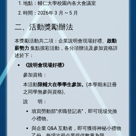
地點：輔仁大學校園內各大會議室
時間：2026年 3 月 ~ 5 月
活動獎勵辦法
二、活動獎勵辦法
常見問題Q&A
本獎勵活動共二項：企業說明會現場好禮、
啟動
相關連結
薪勢力
集點摸彩活動，各分項辦法及參加資格詳
述於下：
表單下載
《說明會現場好禮》
廠商登入
參加資格：
本活動
限輔大在學學生參加。
(本學期未註冊
求職者登入
之同學無參與資格)。
說 明：
填寫勞動部"求職登記表"，即可現場兌換
小禮物。
與企業 Q&A 互動者，即可獲得神秘小禮物
乙份，每場次視企業提供數量為限。