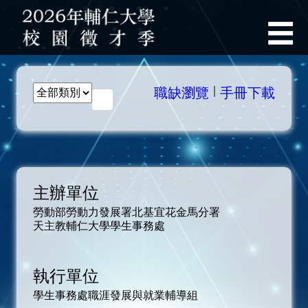
輔仁
☰
首頁
｜
職缺瀏覽
手冊下載
職輔官網
最新公告
入場索票資訊
主辦單位
徵才說明會
勞動部勞動力發展署北基宜花金馬分署
天主教輔仁大學學生事務處
就業博覽會
線上就業博覽會
執行單位
學生事務處職涯發展與就業輔導組
職涯活動