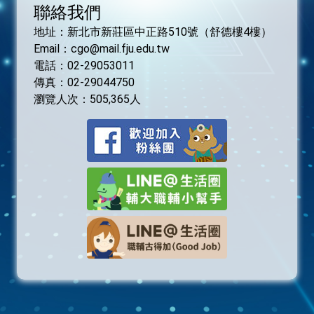
聯絡我們
活動獎勵辦法
地址：新北市新莊區中正路510號（舒德樓4樓）
Email：cgo@mail.fju.edu.tw
常見問題Q&A
電話：02-29053011
傳真：02-29044750
相關連結
瀏覽人次：
505,365
人
表單下載
廠商登入
求職者登入