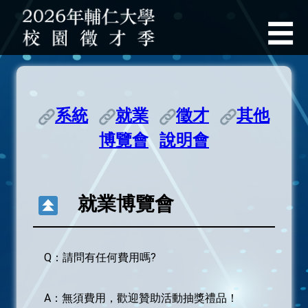
輔仁
☰
首頁
職輔官網
系統
就業
徵才
其他
博覽會
說明會
最新公告
入場索票資訊
就業博覽會
徵才說明會
就業博覽會
Q：請問有任何費用嗎?
線上就業博覽會
A：無須費用，歡迎贊助活動抽獎禮品！
職涯活動